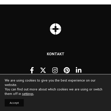
KONTAKT
We are using cookies to give you the best experience on our
website.
You can find out more about which cookies we are using or switch
them off in
settings
.
© Copyright 2026 | Swiss Peak | All Rights Reserved
Accept
Privacy- en Cookiepolicy