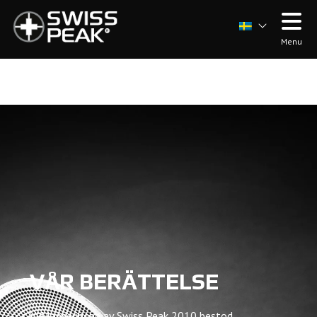
Menu
VÅR BERÄTTELSE
Vid lanseringen av Swiss Peak 2010 bestod