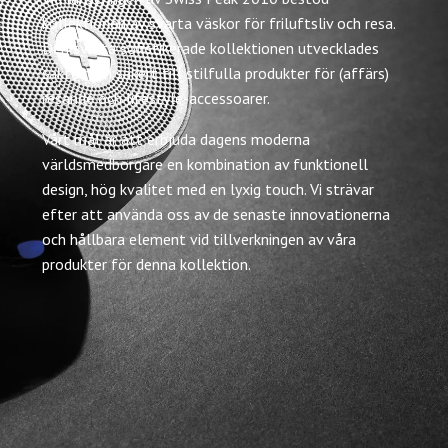
kollektionen av svarta väskor för friluftsliv och resa.
Den svarta sofistikerade kollektionen utvecklades
sakta men säkert till stilfulla produkter för (affärs)
resande och lifestyle-accessoarer.
Vårt mål är att erbjuda dagens moderna
världsmedborgare en kombination av funktionell
design, hög kvalitet med en lyxig touch. Vi strävar
efter att använda oss av de senaste innovationerna
och hållbara element vid tillverkningen av våra
produkter för denna kollektion.