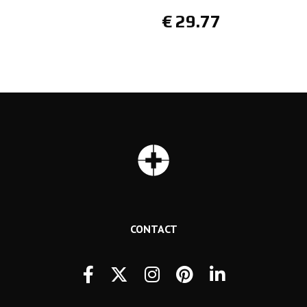
€
29.77
CONTACT