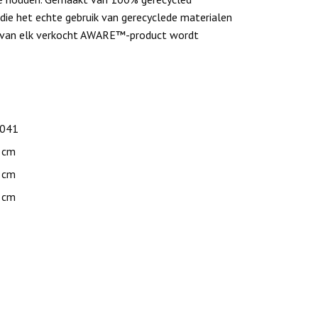
ie het echte gebruik van gerecyclede materialen
t van elk verkocht AWARE™-product wordt
.041
 cm
 cm
 cm