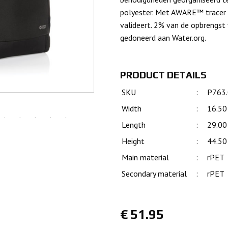
polyester. Met AWARE™ tracer d
valideert. 2% van de opbrengs
gedoneerd aan Water.org.
PRODUCT DETAILS
SKU
:
P763
Width
:
16.50
Length
:
29.00
Height
:
44.50
Main material
:
rPET
Secondary material
:
rPET
€
51.95