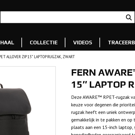
RHAAL
COLLECTIE
VIDEOS
TRACEERB
ET ALLOVER ZIP 15″ LAPTOP RUGZAK, ZWART
FERN AWARE™
15″ LAPTOP 
Deze AWARE™ RPET-rugzak van 15
keuze voor degenen die priorite
rugzak heeft een uniek ontwerp 
gemakkelijk in te pakken en op t
plaats aan een 15-inch laptop
benodigdheden georganiseerd t