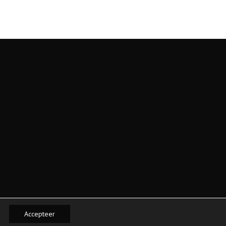
Accepteer
Privacy- en Cookiepolicy