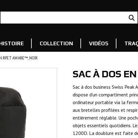
HISTOIRE
COLLECTION
VIDÉOS
TRAÇ
EN RPET AWARE™, NOIR
SAC À DOS EN
Sac à dos business Swiss Peak 
dispose d’un compartiment princ
ordinateur portable via la ferme
aux bretelles profilées et resp
entièrement réglable. Une poche
objets essentiels quotidiens. L’
1200D. La doublure est faite d