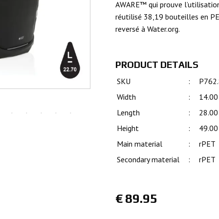
AWARE™ qui prouve l’utilisation
réutilisé 38,19 bouteilles en 
reversé à Water.org.
PRODUCT DETAILS
SKU
:
P762
Width
:
14.00
Length
:
28.00
Height
:
49.00
Main material
:
rPET
Secondary material
:
rPET
€
89.95