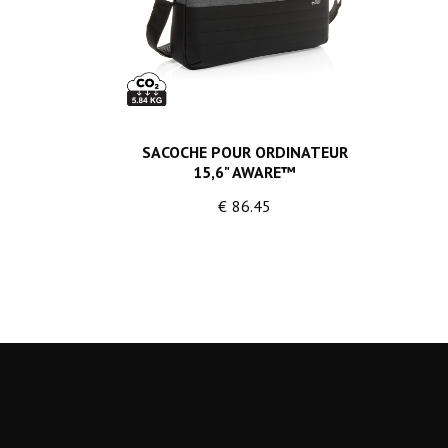
SACOCHE POUR ORDINATEUR
15,6" AWARE™
€
86.45