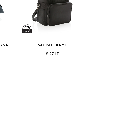
23 À
SAC ISOTHERME
€
27.47