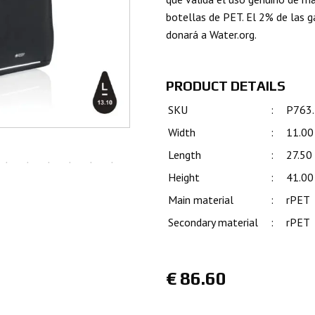
botellas de PET. El 2% de las 
donará a Water.org.
PRODUCT DETAILS
SKU
:
P763
Width
:
11.00
Length
:
27.50
Height
:
41.00
Main material
:
rPET
Secondary material
:
rPET
€
86.60