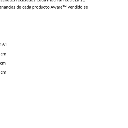
ganancias de cada producto Aware™ vendido se
.161
 cm
 cm
 cm