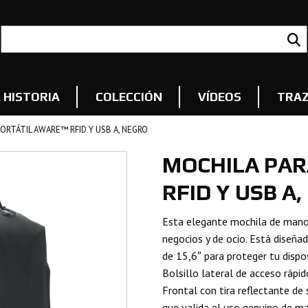
 HISTORIA
COLECCIÓN
VÍDEOS
TRAZ
PORTÁTIL AWARE™ RFID Y USB A, NEGRO
MOCHILA PAR
RFID Y USB A
Esta elegante mochila de mano 
negocios y de ocio. Está diseñ
de 15,6″ para proteger tu dispos
Bolsillo lateral de acceso ráp
Frontal con tira reflectante d
que valida el uso genuino de ma