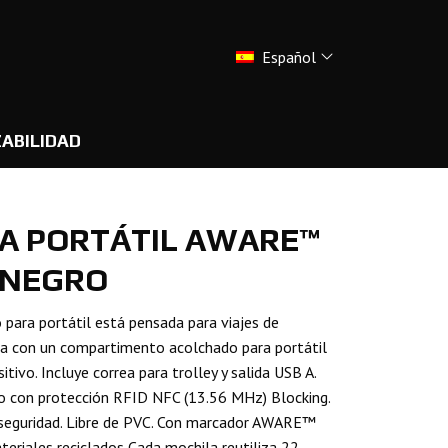
Español
ABILIDAD
A PORTÁTIL AWARE™
, NEGRO
para portátil está pensada para viajes de
ada con un compartimento acolchado para portátil
itivo. Incluye correa para trolley y salida USB A.
ido con protección RFID NFC (13.56 MHz) Blocking.
e seguridad. Libre de PVC. Con marcador AWARE™
teriales reciclados Cada mochila reutiliza 22