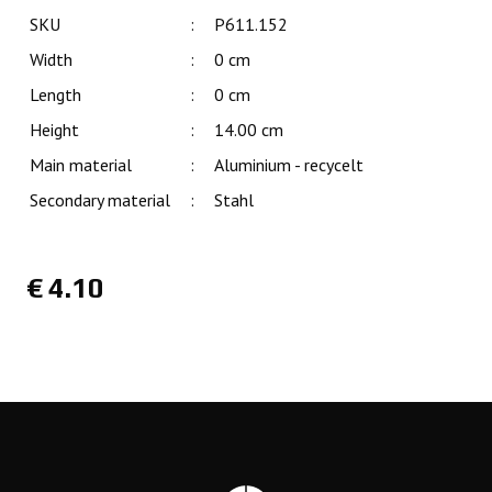
SKU
:
P611.152
Width
:
0 cm
Length
:
0 cm
Height
:
14.00 cm
Main material
:
Aluminium - recycelt
Secondary material
:
Stahl
€
4.10