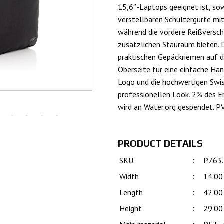
15,6″-Laptops geeignet ist, so
verstellbaren Schultergurte mi
während die vordere Reißversch
zusätzlichen Stauraum bieten. 
praktischen Gepäckriemen auf de
Oberseite für eine einfache Ha
Logo und die hochwertigen Swis
professionellen Look. 2% des 
wird an Water.org gespendet. PV
PRODUCT DETAILS
SKU
:
P763
Width
:
14.00
Length
:
42.00
Height
:
29.00