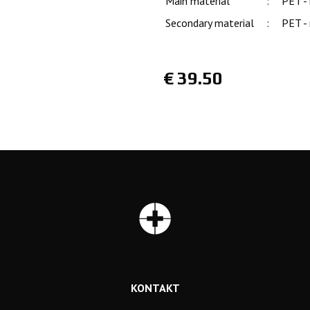
Main material
:
PET - 
Secondary material
:
PET - 
€
39.50
KONTAKT