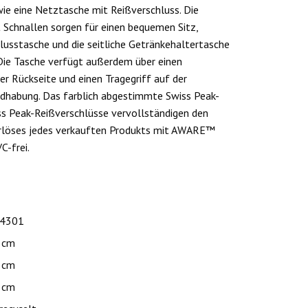
wie eine Netztasche mit Reißverschluss. Die
t Schnallen sorgen für einen bequemen Sitz,
lusstasche und die seitliche Getränkehaltertasche
Die Tasche verfügt außerdem über einen
r Rückseite und einen Tragegriff auf der
ndhabung. Das farblich abgestimmte Swiss Peak-
s Peak-Reißverschlüsse vervollständigen den
Erlöses jedes verkauften Produkts mit AWARE™
C-frei.
.4301
 cm
 cm
 cm