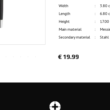
Width
:
3.80 
Length
:
6.80 
Height
:
17.00
Main material
:
Messi
Secondary material
:
Stahl
€
19.99