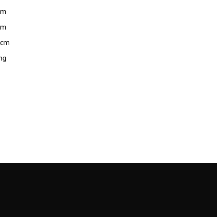
cm
cm
 cm
ng